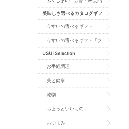
ふくしまの工芸品・民芸品
美味しさ選べるカタログギフ
ト
うすいの選べるギフト
「ア・ラ・グルメ」
うすいの選べるギフト「プ
USUI Selection
ルミエ」
お手軽調理
美と健康
乾物
ちょっといいもの
おつまみ