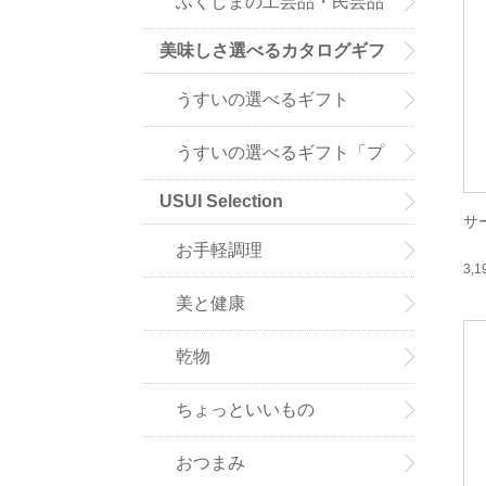
ふくしまの工芸品・民芸品
美味しさ選べるカタログギフ
ト
うすいの選べるギフト
「ア・ラ・グルメ」
うすいの選べるギフト「プ
USUI Selection
ルミエ」
サ
お手軽調理
3,
美と健康
乾物
ちょっといいもの
おつまみ