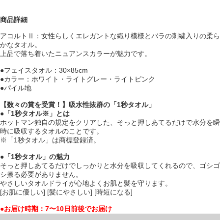
商品詳細
アコルトⅡ：女性らしくエレガントな織り模様とバラの刺繍入りの柔ら
かなタオル。
上品で落ち着いたニュアンスカラーが魅力です。
●フェイスタオル：30×85cm
●カラー：ホワイト・ライトグレー・ライトピンク
●パイル地
【数々の賞を受賞！】吸水性抜群の「1秒タオル」
●「1秒タオル※」とは
ホットマン独自の規定をクリアした、そっと押しあてるだけで水分を瞬
時に吸収するタオルのことです。
※「1秒タオル」は商標登録済。
●「1秒タオル」の魅力
そっと押しあてるだけでしっかりと水分を吸収してくれるので、ゴシゴ
シ擦る必要がありません。
やさしいタオルドライが心地よくお肌と髪を守ります。
[お肌に優しい] [髪にやさしい] [時短になる]
●お届け時期：7〜10日前後でお届け