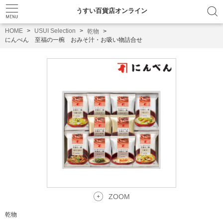
うすい百貨店オンライン
HOME
USUI Selection
乾物
にんべん 至福の一椀 おみそ汁・お吸い物詰合せ
ZOOM
乾物